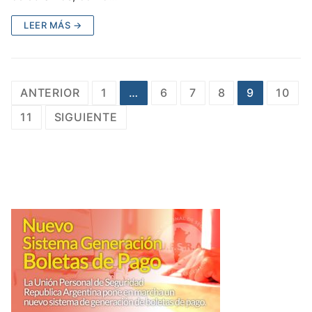
LEER MÁS →
Paginación
ANTERIOR
1
…
6
7
8
9
10
de
11
SIGUIENTE
entradas