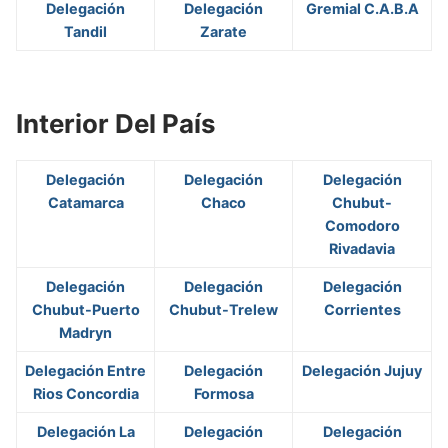
Delegación
Delegación
Gremial C.A.B.A
Tandil
Zarate
Interior Del País
Delegación
Delegación
Delegación
Catamarca
Chaco
Chubut-
Comodoro
Rivadavia
Delegación
Delegación
Delegación
Chubut-Puerto
Chubut-Trelew
Corrientes
Madryn
Delegación Entre
Delegación
Delegación Jujuy
Rios Concordia
Formosa
Delegación La
Delegación
Delegación