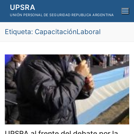
Ir
UPSRA
al
UNIÓN PERSONAL DE SEGURIDAD REPUBLICA ARGENTINA
contenido
Etiqueta:
CapacitaciónLaboral
UPSRA al frente del debate por la