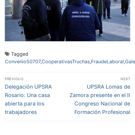
Tagged
Convenio50707
,
CooperativasTruchas
,
FraudeLaboral
,
Gal
Navegación
PREVIOUS
NEXT
de
Previous
Next
Delegación UPSRA
UPSRA Lomas de
post:
post:
entradas
Rosario: Una casa
Zamora presente en el II
abierta para los
Congreso Nacional de
trabajadores
Formación Profesional