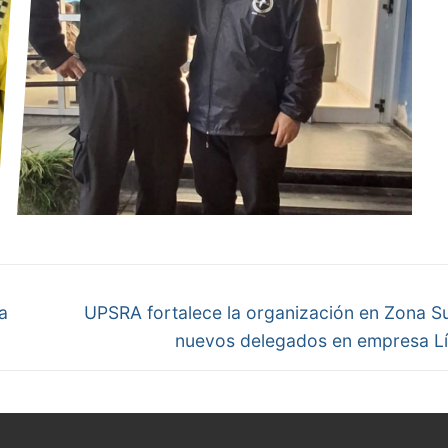
Next
a
UPSRA fortalece la organización en Zona S
post:
nuevos delegados en empresa L