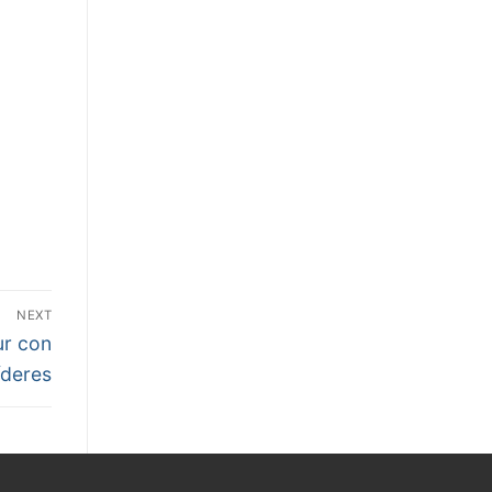
NEXT
ur con
íderes