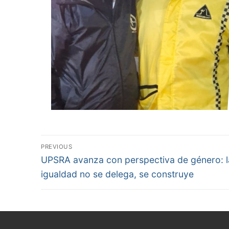
Navegación
PREVIOUS
Previous
de
UPSRA avanza con perspectiva de género: l
post:
igualdad no se delega, se construye
entradas