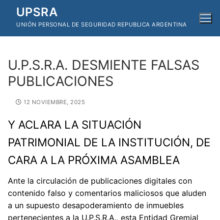
Ir
UPSRA
al
UNIÓN PERSONAL DE SEGURIDAD REPUBLICA ARGENTINA
contenido
U.P.S.R.A. DESMIENTE FALSAS
PUBLICACIONES
12 NOVIEMBRE, 2025
Y ACLARA LA SITUACIÓN
PATRIMONIAL DE LA INSTITUCIÓN, DE
CARA A LA PRÓXIMA ASAMBLEA
Ante la circulación de publicaciones digitales con
contenido falso y comentarios maliciosos que aluden
a un supuesto desapoderamiento de inmuebles
pertenecientes a la U.P.S.R.A., esta Entidad Gremial